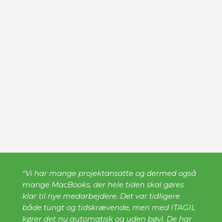
“Vi har mange projektansatte og dermed også
mange MacBooks, der hele tiden skal gøres
klar til nye medarbejdere. Det var tidligere
både tungt og tidskrævende, men med ITAGIL
kører det nu automatisk og uden bøvl. De har