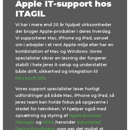
Apple IT-support hos
ITAGIL
Vi har i mere end 20 år hjulpet virksomheder
der bruger Apple-produkter i deres hverdag.
Vi supporterer Mac, iPhone og iPad, uanset
om I arbejder i et rent Apple-miljø eller har en
kombination af Mac og Windows. Vores
specialister sikrer en løsning der fungerer
stabilt i hele jeres it-setup og understøtter
både drift, sikkerhed og integration til
Microsoft 365
.
Vores support specialister løser hurtigt
udfordringer på både Mac, iPhone og iPad, så
jeres team kan holde fokus på opgaverne i
stedet for teknikken. Vi hjælper også med
opsætning og styring af
Apple Business
Manager
og
MDM
, herunder
Automated
Device Enrollment
, som gør det muligt at