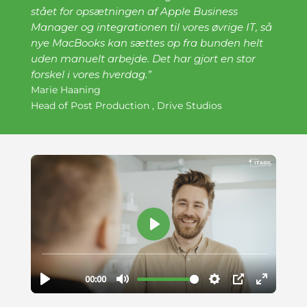
stået for opsætningen af Apple Business
Manager og integrationen til vores øvrige IT, så
nye MacBooks kan sættes op fra bunden helt
uden manuelt arbejde. Det har gjort en stor
forskel i vores hverdag.”
Marie Haaning
Head of Post Production
,
Drive Studios