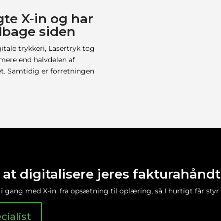
gte X-in og har
ilbage siden
tale trykkeri, Lasertryk tog
t mere end halvdelen af
et. Samtidig er forretningen
il at digitalisere jeres fakturahånd
 i gang med X-in, fra opsætning til oplæring, så I hurtigt får styr 
ialist