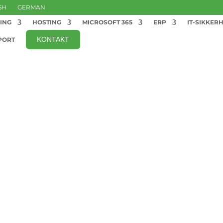
SH
GERMAN
ING
HOSTING
MICROSOFT 365
ERP
IT-SIKKER
KONTAKT
PORT