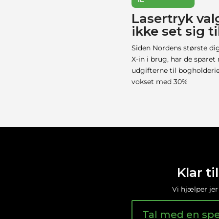
Lasertryk val
ikke set sig t
Siden Nordens største digi
X-in i brug, har de spare
udgifterne til bogholderi
vokset med 30%
Klar t
Vi hjælper jer
Tal med en spec