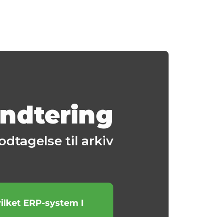
åndtering
dtagelse til arkiv
vilket ERP-system I