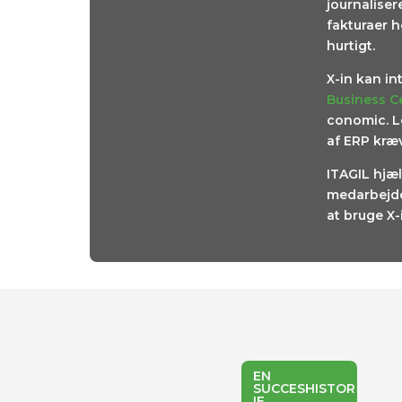
journalise
fakturaer h
hurtigt.
X-in kan i
Business C
conomic. L
af ERP kræv
ITAGIL hjæ
medarbejder
at bruge X-
EN
SUCCESHISTOR
IE