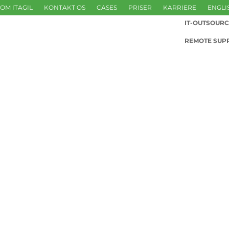
OM ITAGIL
KONTAKT OS
CASES
PRISER
KARRIERE
ENGLI
IT-OUTSOURC
REMOTE SUP