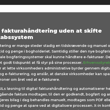
l fakturahåndtering uden at skifte
kabssystem
tering er mange steder stadig en tidskrævende og manuel 
tid og penge i bogholderiet. Samtidig stiller den nye bogfør
itale bogføringssystemer skal kunne håndtere e-fakturaer. D
t godt tidspunkt at få styr på sine processer.
Erhvervsstyre
r at lette virksomheders administrative byrder gennem digit
og e-fakturering, og anslår, at danske virksomheder kan spa
kroner om året ved at e-fakturere.
GILs løsning til digital fakturahåndtering og automatiserer h
gående faktura modtages, til den er godkendt, bogført og ar
jeres bilag i dag behandles manuelt, modtages som PDF ell
 tid og penge at spare ved at digitalisere processen. X-in kon