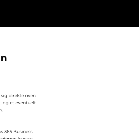
in
sig direkte oven
, og et eventuelt
m.
cs 365 Business
sningen leveres