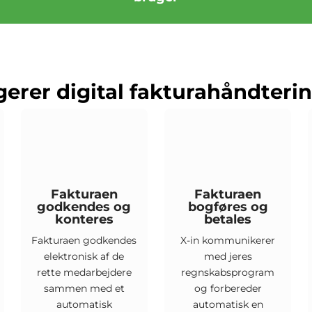
erer digital fakturahåndteri
Fakturaen
Fakturaen
godkendes og
bogføres og
konteres
betales
Fakturaen godkendes
X-in kommunikerer
elektronisk af de
med jeres
rette medarbejdere
regnskabsprogram
sammen med et
og forbereder
automatisk
automatisk en