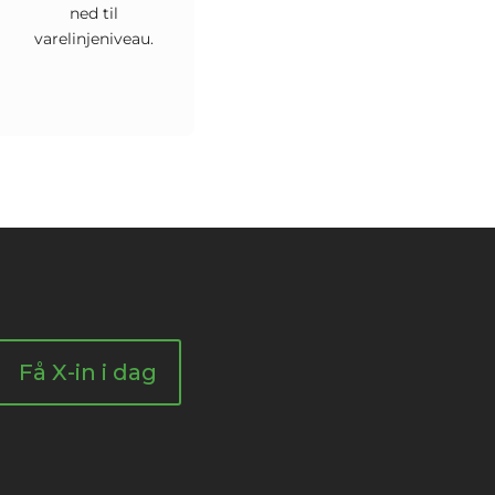
ned til
varelinjeniveau.
Få X-in i dag