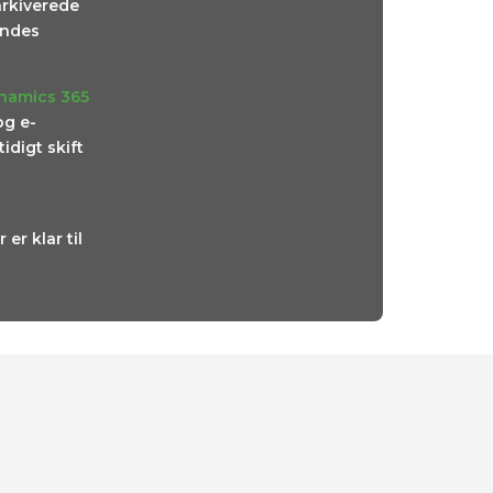
arkiverede
findes
ynamics 365
og e-
digt skift
er klar til