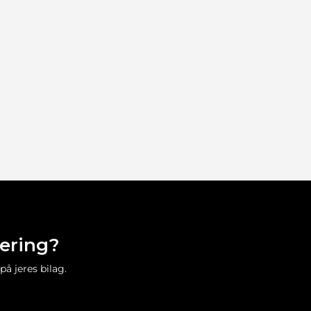
tering?
på jeres bilag.