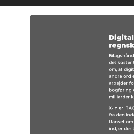
Digita
regns
Bilagshånd
det koster 
om, at dig
andre ord e
arbejder fo
bogføring 
milliarder 
X-in er ITA
fra den ind
Uanset om 
ind, er der