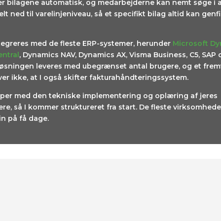
rer bilagene automatisk, og medarbejderne kan nemt søge i 
elt ned til varelinjeniveau, så et specifikt bilag altid kan gen
ntegreres med de fleste ERP-systemer, herunder
Microsoft D
entral
, Dynamics NAV, Dynamics AX, Visma Business, C5, SAP 
øsningen leveres med ubegrænset antal brugere, og et fremti
er ikke, at I også skifter fakturahåndteringssystem.
lper med den tekniske implementering og oplæring af jeres
e, så I kommer struktureret fra start. De fleste virksomheder 
in på få dage.