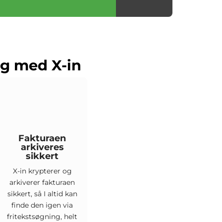
ng med X-in
Fakturaen
arkiveres
sikkert
X-in krypterer og
arkiverer fakturaen
sikkert, så I altid kan
finde den igen via
fritekstsøgning, helt