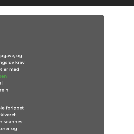
opgave, og
ingslov krav
et er med
lsen
al
re ni
ele forløbet
kiveret.
er scannes
terer og