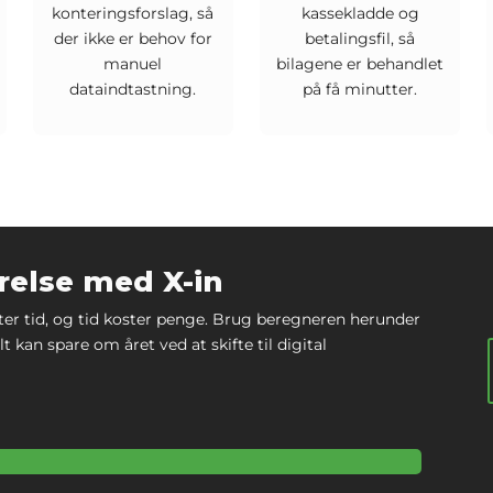
konteringsforslag, så
kassekladde og
der ikke er behov for
betalingsfil, så
manuel
bilagene er behandlet
dataindtastning.
på få minutter.
relse med X-in
ter tid, og tid koster penge. Brug beregneren herunder
t kan spare om året ved at skifte til digital