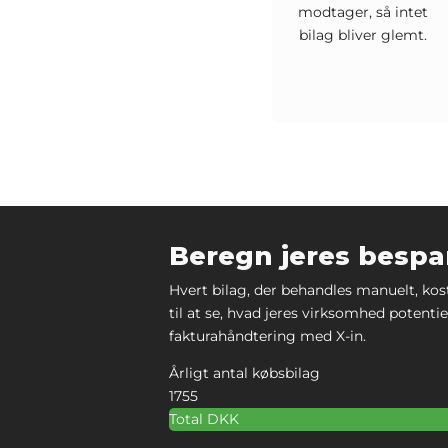
modtager, så intet
bilag bliver glemt.
Beregn jeres bespa
Hvert bilag, der behandles manuelt, kos
til at se, hvad jeres virksomhed potentiel
fakturahåndtering med X-in.
Årligt antal købsbilag
1755
Total
DKK