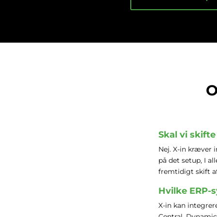
O
Skal vi skif
Nej. X-in kræver
på det setup, I a
fremtidigt skift 
Hvilke ERP-s
X-in kan integre
Central, Dynamic