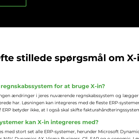
fte stillede spørgsmål om X-
te regnskabssystem for at bruge X-in?
 ingen ændringer i jeres nuværende regnskabssystem og lægger 
llerede har. Løsningen kan integreres med de fleste ERP-systemer
af ERP betyder ikke, at I også skal skifte fakturahåndteringssyste
ystemer kan X-in integreres med?
res med stort set alle ERP-systemer, herunder Microsoft Dynami
s NAV, Dynamics AX, Visma Business, C5, SAP og e-conomic. Lø