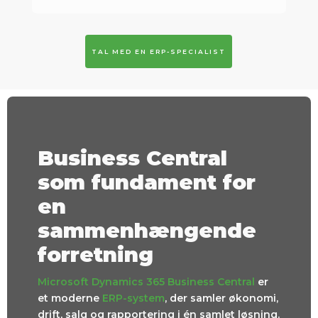
TAL MED EN ERP-SPECIALIST
Business Central
som fundament for
en
sammenhængende
forretning
Microsoft Dynamics 365 Business Central
er
et moderne
ERP-system
, der samler økonomi,
drift, salg og rapportering i én samlet løsning.