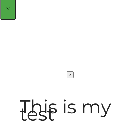
×
×
This is my
test