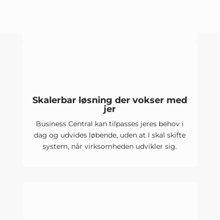
opdateres automatisk, så I slipper for tunge
opgraderinger og lokal serverdrift.
Skalerbar løsning der vokser med
jer
Business Central kan tilpasses jeres behov i
dag og udvides løbende, uden at I skal skifte
system, når virksomheden udvikler sig.