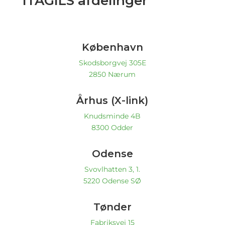
ITAGILS afdelinger
København
Skodsborgvej 305E
2850 Nærum
Århus (X-link)
Knudsminde 4B
8300 Odder
Odense
Svovlhatten 3, 1.
5220 Odense SØ
Tønder
Fabriksvej 15