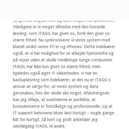
person. Til at begynde med var vi meget bekymrede
for overgangsperioden, da vi forventede et break på 1
uge eller 14 dage, hvor vi ville ligge stille. Overgangen
fungerede dog perfekt og uden nogen komplikationer.
Yderligere er vi meget tilfredse med den hostede
løsning, som ITAGIL har givet os, fordi den giver os
større frihed. Nu synkroniserer vi vores system med
blandt andet vores PC’er og iPhones. Dette indebærer
også, at vi har mulighed for at arbejde hjemmefra og
på rejser uden at skulle medbringe tunge computere.
ITAGIL har ikke kun givet os større frihed, men
ligeledes også øget IT-sikkerheden. Vi har en
backupløsning som indebærer, at det nu er ITAGIL’s
ansvar at sørge for, at vores system og data
genskabes, hvis der skulle ske noget. Afslutningsvis
kan jeg tilføje, at svartiderne er perfekte, at
konsulenterne er forståelige og professionelle, og at
IT-support behovene bliver løst hurtigt – nogle gange
lidt for hurtigt. Så kort og godt anbefaler jeg
selvfølgelig ITAGIL til andre.