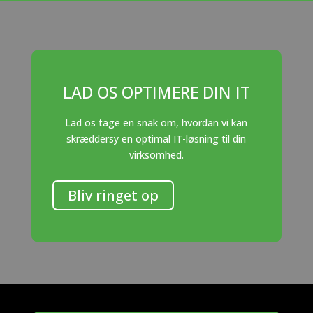
LAD OS OPTIMERE DIN IT
Lad os tage en snak om, hvordan vi kan
skræddersy en optimal IT-løsning til din
virksomhed.
Bliv ringet op