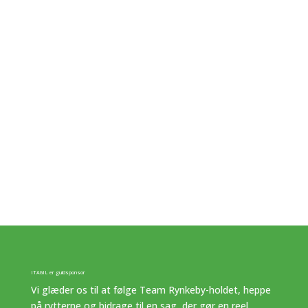
ITAGIL er guldsponsor
Vi glæder os til at følge Team Rynkeby-holdet, heppe
på rytterne og bidrage til en sag, der gør en reel