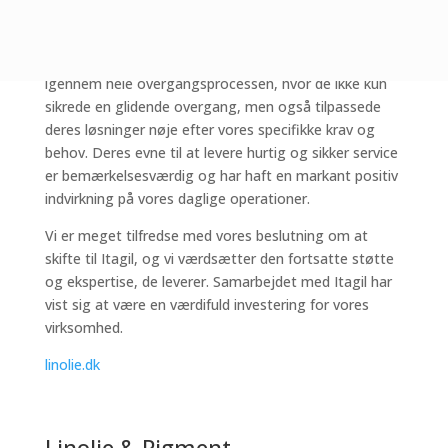
netværk, hardware og licenshåndtering over til Itagil.
Fra begyndelsen har Itagil indfriet alle de løfter, de gav
os. Deres team har været ekstremt behjælpelige
igennem hele overgangsprocessen, hvor de ikke kun
sikrede en glidende overgang, men også tilpassede
deres løsninger nøje efter vores specifikke krav og
behov. Deres evne til at levere hurtig og sikker service
er bemærkelsesværdig og har haft en markant positiv
indvirkning på vores daglige operationer.
Vi er meget tilfredse med vores beslutning om at
skifte til Itagil, og vi værdsætter den fortsatte støtte
og ekspertise, de leverer. Samarbejdet med Itagil har
vist sig at være en værdifuld investering for vores
virksomhed.
linolie.dk
Linolie & Pigment