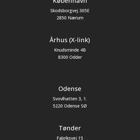
København
Skodsborgvej 305E
2850 Nærum
Århus (X-link)
Knudsminde 4B
8300 Odder
Odense
Svovlhatten 3, 1.
5220 Odense SØ
Tønder
Fabriksvej 15