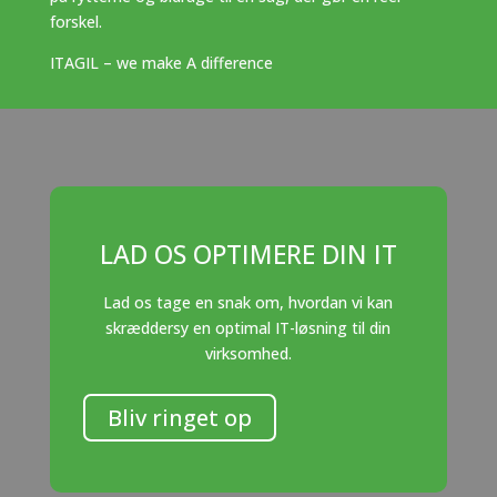
forskel.
ITAGIL – we make A difference
LAD OS OPTIMERE DIN IT
Lad os tage en snak om, hvordan vi kan
skræddersy en optimal IT-løsning til din
virksomhed.
Bliv ringet op